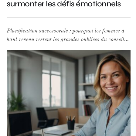
surmonter les défis émotionnels
Planification successorale : pourquoi les femmes à
haut revenu restent les grandes oubliées du conseil
patrimonial 46% des femmes considèrent la
protection financière de leur famille comme une
priorité absolue. Pourtant, un tiers d'entre elles
déclarent que leur conseiller n'a jamais abordé
spontanément la question de la planification
successorale — ou qu'elles ont dû elles-mêmes forcer
la conversation. Ce chiffre, issu d'un sondage
Vanilla relayé par InvestmentNews, résume à lui
seul un paradoxe structurel du secteur de la gestion
de patrimoine. Un angle mort persistant dans le
conseil patrimonial Les femmes à haut revenu