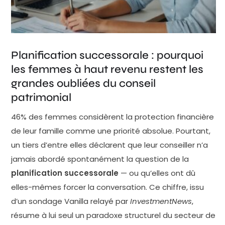
(profil dit High Net Worth, ou HNW) à mi-carrière
constituent pourtant un segment en pleine montée en
puissance. Selon une enquête de RBC Wealth
Management, elles deviennent progressivement les
Planification successorale : pourquoi
détentrices principales d'actifs au sein des foyers,
les femmes à haut revenu restent les
portées notamment par le phénomène de transfert
grandes oubliées du conseil
intergénérationnel de richesse — le Great Wealth
patrimonial
Transfer — qui redistribue des milliers de milliards
46% des femmes considèrent la protection financière
d'euros à l'échelle mondiale. Malgré cette réalité
de leur famille comme une priorité absolue. Pourtant,
économique, leur préparation successorale accuse un
un tiers d’entre elles déclarent que leur conseiller n’a
retard significatif : 62% des femmes HNW
jamais abordé spontanément la question de la
disposent d'une planification successorale
planification successorale
— ou qu’elles ont dû
formalisée, contre 69% de leurs homologues
elles-mêmes forcer la conversation. Ce chiffre, issu
masculins, selon les données BMO for Women. Plus
d’un sondage Vanilla relayé par
InvestmentNews
,
préoccupant encore, un rapport UBS indique que
résume à lui seul un paradoxe structurel du secteur de
55% d'entre elles n'ont aucun plan d'héritage