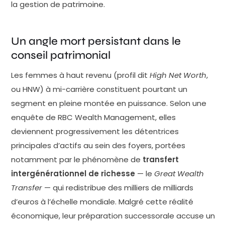
la gestion de patrimoine.
structuré, et que 56% ignorent précisément ce
qu'elles pourront transmettre à leurs héritiers. Ces
écarts ne s'expliquent pas par un désintérêt ou une
Un angle mort persistant dans le
incompétence financière. Les femmes HNW
conseil patrimonial
recourent d'ailleurs davantage aux professionnels :
Les femmes à haut revenu (profil dit
High Net Worth
,
32% font appel à un planificateur financier, contre
ou HNW) à mi-carrière constituent pourtant un
13% pour leurs homologues …
segment en pleine montée en puissance. Selon une
enquête de RBC Wealth Management, elles
deviennent progressivement les détentrices
principales d’actifs au sein des foyers, portées
notamment par le phénomène de
transfert
intergénérationnel de richesse
— le
Great Wealth
Transfer
— qui redistribue des milliers de milliards
d’euros à l’échelle mondiale. Malgré cette réalité
économique, leur préparation successorale accuse un