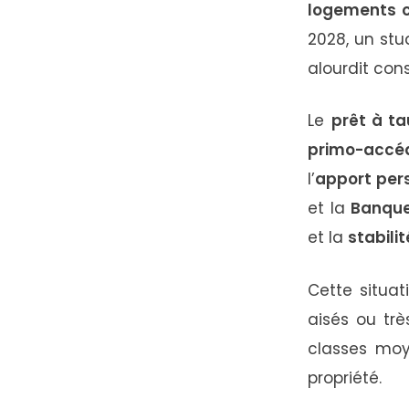
logements cl
2028, un stu
alourdit con
Le
prêt à ta
primo-accé
l’
apport per
et la
Banque
et la
stabili
Cette situa
aisés ou trè
classes moy
propriété.