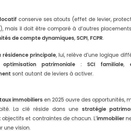
locatif
conserve ses atouts (effet de levier, protect
), mais il doit être comparé à d’autres placements
nités de compte dynamiques
,
SCPI
,
FCPR
.
la
résidence principale
, lui, relève d’une logique di
t
optimisation patrimoniale
:
SCI familiale
,
ment
sont autant de leviers à activer.
taux immobiliers
en 2025 ouvre des opportunités, ma
pité. La clé réside dans une
stratégie patrimo
objectifs et contraintes de chacun. L’
immobilier
ne
r une vision.