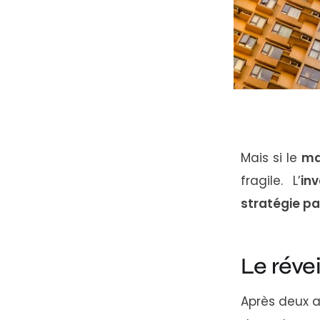
Mais si le
ma
fragile. L’
in
stratégie pa
Le réve
Après deux a