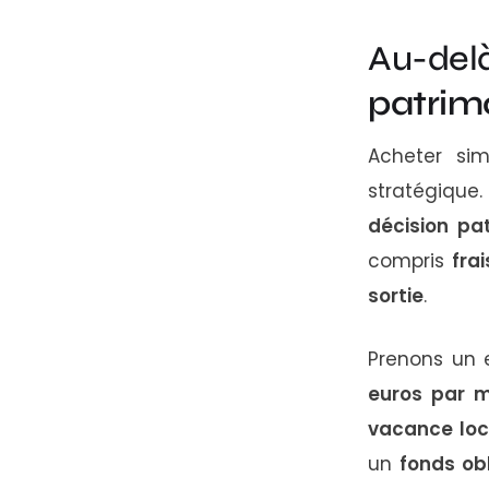
Au-de
patrim
Acheter si
stratégique
décision pa
compris
fra
sortie
.
Prenons un 
euros par m
vacance loc
un
fonds ob