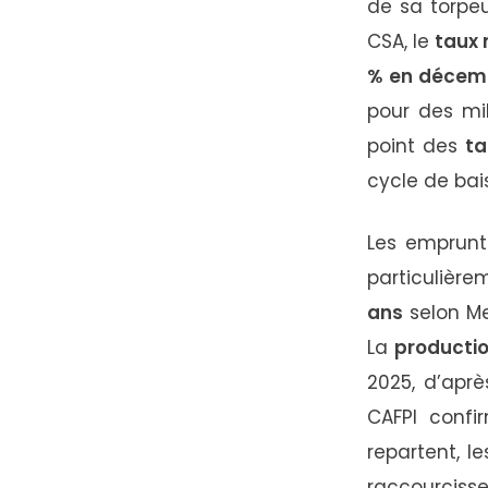
de sa torpeu
CSA, le
taux 
% en décem
pour des mil
point des
ta
cycle de ba
Les emprun
particulièr
ans
selon Me
La
productio
2025, d’apr
CAFPI conf
repartent, l
raccourcisse