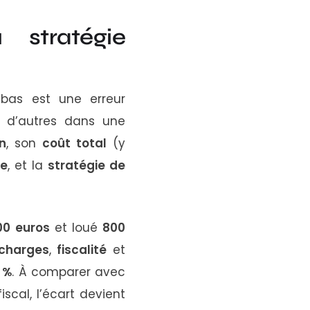
 sa
stratégie
bas est une erreur
 d’autres dans une
en
, son
coût total
(y
ve
, et la
stratégie de
00 euros
et loué
800
charges
,
fiscalité
et
 %
. À comparer avec
scal, l’écart devient