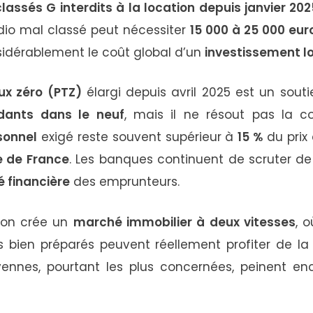
assés G interdits à la location depuis janvier 202
dio mal classé peut nécessiter
15 000 à 25 000 eur
sidérablement le coût global d’un
investissement lo
ux zéro (PTZ)
élargi depuis avril 2025 est un sout
dants dans le neuf
, mais il ne résout pas la co
sonnel
exigé reste souvent supérieur à
15 %
du prix 
 de France
. Les banques continuent de scruter de
té financière
des emprunteurs.
tion crée un
marché immobilier à deux vitesses
, 
s bien préparés peuvent réellement profiter de la
ennes, pourtant les plus concernées, peinent en