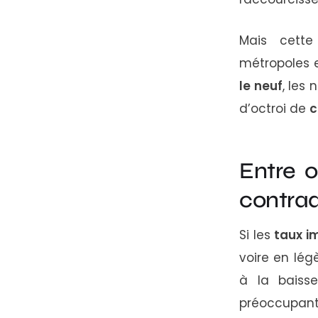
Mais cette
métropoles e
le neuf
, les
d’octroi de
c
Entre o
contrad
Si les
taux i
voire en lég
à la baisse
préoccupan