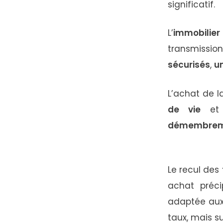
significatif.
L’
immobilier 
transmission
sécurisés
,
u
L’achat de 
de vie
e
démembre
Le recul des
achat préci
adaptée aux 
taux, mais su