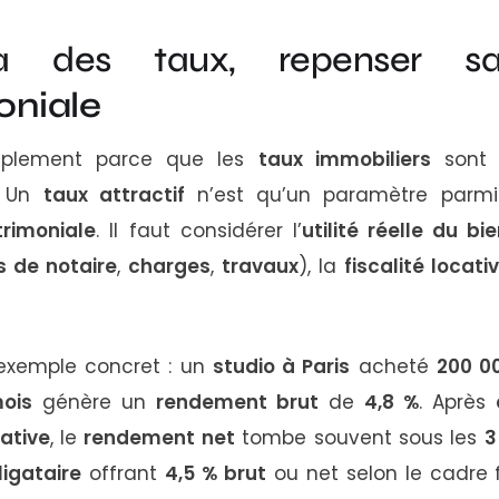
là des taux, repenser
oniale
mplement parce que les
taux immobiliers
sont 
. Un
taux attractif
n’est qu’un paramètre parmi
trimoniale
. Il faut considérer l’
utilité réelle du bi
is de notaire
,
charges
,
travaux
), la
fiscalité locati
exemple concret : un
studio à Paris
acheté
200 0
ois
génère un
rendement brut
de
4,8 %
. Après
ative
, le
rendement net
tombe souvent sous les
3
ligataire
offrant
4,5 % brut
ou net selon le cadre fi