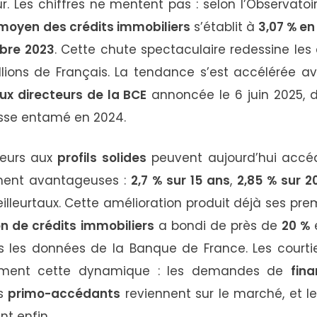
r. Les chiffres ne mentent pas : selon l’Observato
moyen des crédits immobiliers
s’établit à
3,07 % en
bre 2023
. Cette chute spectaculaire redessine les
lions de Français. La tendance s’est accélérée av
ux directeurs de la BCE
annoncée le 6 juin 2025, d
isse entamé en 2024.
teurs aux
profils solides
peuvent aujourd’hui accéd
ement avantageuses :
2,7 % sur 15 ans
,
2,85 % sur 2
illeurtaux. Cette amélioration produit déjà ses prem
n de crédits immobiliers
a bondi de près de
20 %
e
ès les données de la Banque de France. Les court
irment cette dynamique : les demandes de
fin
es
primo-accédants
reviennent sur le marché, et l
nt enfin.