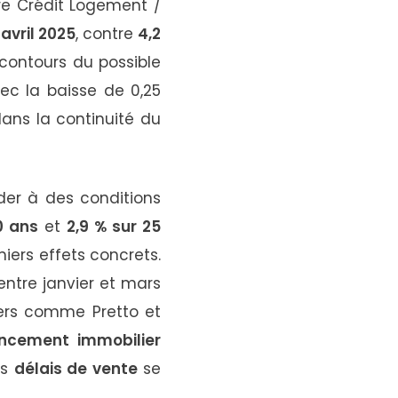
ire Crédit Logement /
 avril 2025
, contre
4,2
 contours du possible
ec la baisse de 0,25
ans la continuité du
er à des conditions
0 ans
et
2,9 % sur 25
iers effets concrets.
ntre janvier et mars
iers comme Pretto et
ancement immobilier
es
délais de vente
se