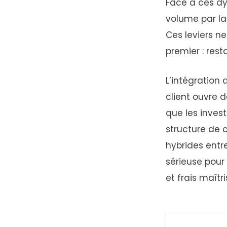
Face à ces dy
volume par la 
Ces leviers n
premier : rest
L’intégration 
client ouvre 
que les inves
structure de 
hybrides entre
sérieuse pour
et frais maîtri