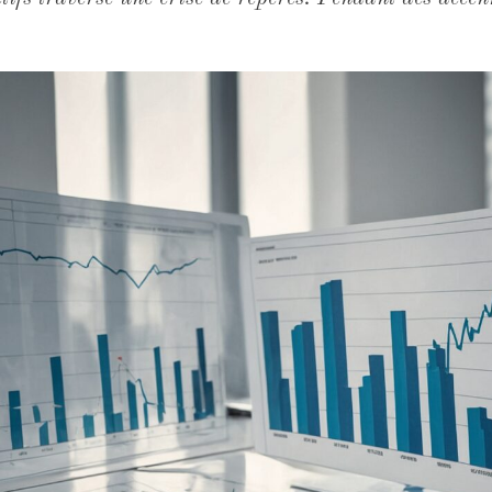
l'étalon universel de la performance : plus le chiffre g
te logique est désormais mise à rude épreuve par les
s européens ont collecté 131 milliards d'euros de fl
édent. Un recul qui, pris isolément, pourrait sembler 
 structurelle : les investisseurs arbitrent massiveme
onds onéreux face à des sorties de capitaux persista
ns s'établissaient à 1,35 % — un niveau que les épar
mais avec une attention inédite. La conclusion s'imp
e valeur dès lors que les encours supplémentaires ne g
r la pression tarifaire. Autrement dit, grandir pour
lux qui racontent une recomposition profonde Les sta
s cohérent dans sa logique. Les fonds d'actions mond
uros aux États-Unis au troisième trimestre, quand l
ros d'entrées nettes — un écart qui reflète autant …