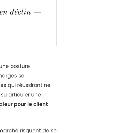
s en déclin —
 une posture
 marges se
es qui réussiront ne
su articuler une
aleur pour le client
marché risquent de se