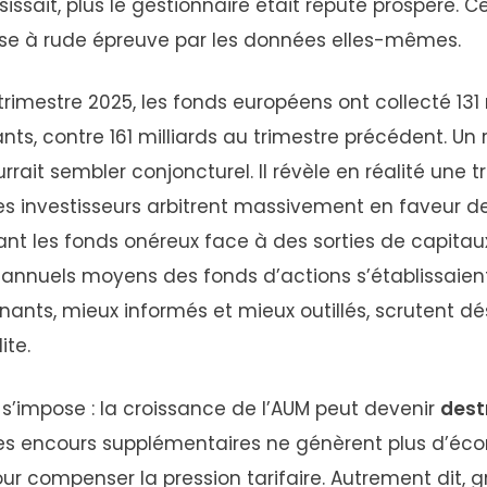
ssissait, plus le gestionnaire était réputé prospère. C
se à rude épreuve par les données elles-mêmes.
rimestre 2025, les fonds européens ont collecté 131 
ants, contre 161 milliards au trimestre précédent. Un r
rrait sembler conjoncturel. Il révèle en réalité une 
 les investisseurs arbitrent massivement en faveur d
ant les fonds onéreux face à des sorties de capitaux
is annuels moyens des fonds d’actions s’établissaien
nants, mieux informés et mieux outillés, scrutent 
ite.
 s’impose : la croissance de l’AUM peut devenir
dest
les encours supplémentaires ne génèrent plus d’éc
ur compenser la pression tarifaire. Autrement dit, g