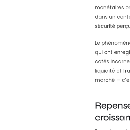
monétaires on
dans un contex
sécurité perç
Le phénomène
qui ont enregi
cotés incarne
liquidité et 
marché — c’es
Repenser
croissa