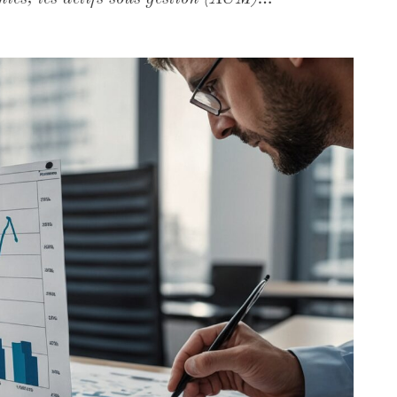
rossissait, plus le gestionnaire était réputé
 données elles-mêmes. Au deuxième trimestre
ux nets entrants, contre 161 milliards au
conjoncturel. Il révèle en réalité une
nt en faveur des véhicules les moins coûteux,
ntes. En 2023, les frais annuels moyens des
gnants, mieux informés et mieux outillés,
ose : la croissance de l'AUM peut devenir
énèrent plus d'économies d'échelle suffisantes
 grandir n'est plus une stratégie — c'est un
tistiques de 2023 dressent un tableau
iaux ont subi des sorties nettes de 227
'Europe enregistrait simultanément 64