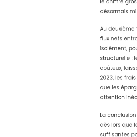
le chiffre gro
désormais mi
Au deuxième t
flux nets entr
isolément, pou
structurelle :
coûteux, laiss
2023, les fra
que les éparg
attention inéd
La conclusion
dès lors que 
suffisantes po