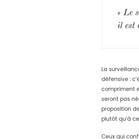
« Le s
il est
La surveillanc
défensive : c
compriment et
seront pas né
proposition d
plutôt qu’à c
Ceux qui conf