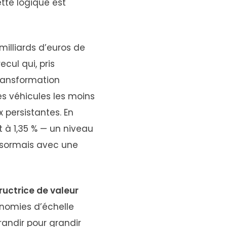
ette logique est
milliards d’euros de
ecul qui, pris
transformation
es véhicules les moins
 persistantes. En
t à 1,35 % — un niveau
désormais avec une
ructrice de valeur
onomies d’échelle
randir pour grandir