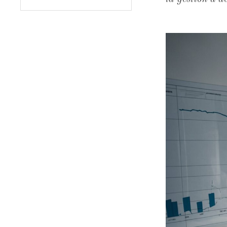
constituaient 
prospère. Cet
2025, les fond
trimestre préc
transformation
laissant les f
fonds d'actio
scrutent désor
destructrice d
pour compense
risque. Des f
contrasté, mai
milliards d'e
milliards d'eu