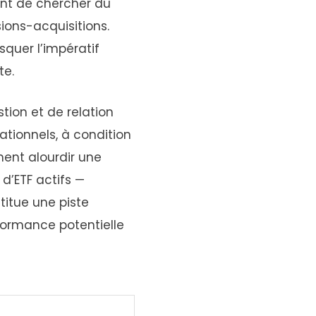
ent de chercher du
sions-acquisitions.
squer l’impératif
te.
stion et de relation
ationnels, à condition
ent alourdir une
d’ETF actifs —
titue une piste
rformance potentielle