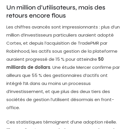
rater le train (le fameux fear of missing out)
Un million d’utilisateurs, mais des
explique une partie non négligeable de cet
retours encore flous
engouement. Ce que Cortex fait concrètement — et ce
Les chiffres avancés sont impressionnants : plus d’un
qu'il ne fait pas La plateforme repose sur trois
million d’investisseurs particuliers auraient adopté
fonctionnalités principales. Elle génère d'abord des
Cortex, et depuis l’acquisition de TradePMR par
analyses de …
Robinhood, les actifs sous gestion de la plateforme
auraient progressé de 15 % pour atteindre
50
milliards de dollars
. Une étude Mercer confirme par
ailleurs que 55 % des gestionnaires d’actifs ont
intégré l’IA dans au moins un processus
d’investissement, et que plus des deux tiers des
sociétés de gestion l’utilisent désormais en front-
office.
Ces statistiques témoignent d’une adoption réelle.