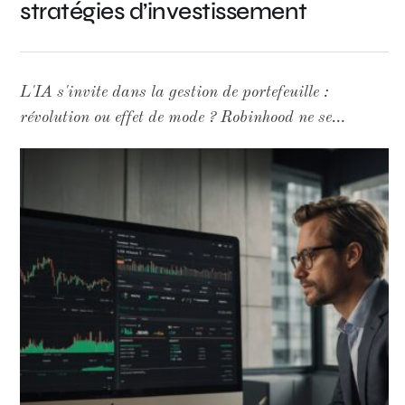
stratégies d’investissement
L'IA s'invite dans la gestion de portefeuille :
révolution ou effet de mode ? Robinhood ne se
contente plus de démocratiser le courtage en ligne.
Avec Cortex AI, sa plateforme d'intelligence
artificielle déployée auprès des conseillers en
investissement indépendants (RIA) via TradePMR,
le groupe américain ambitionne de remodeler en
profondeur les pratiques de gestion de patrimoine.
Un pari technologique qui mérite qu'on l'examine
sans les lunettes roses du marketing. Un million
d'utilisateurs, mais des retours encore flous Les
chiffres avancés sont impressionnants : plus d'un
million d'investisseurs particuliers auraient adopté