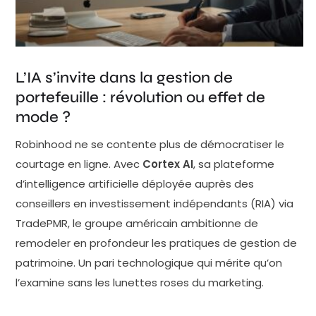
Cortex, et depuis l'acquisition de TradePMR par
Robinhood, les actifs sous gestion de la plateforme
auraient progressé de 15 % pour atteindre 50
milliards de dollars. Une étude Mercer confirme par
L’IA s’invite dans la gestion de
ailleurs que 55 % des gestionnaires d'actifs ont
portefeuille : révolution ou effet de
intégré l'IA dans au moins un processus
mode ?
d'investissement, et que plus des deux tiers des
Robinhood ne se contente plus de démocratiser le
sociétés de gestion l'utilisent désormais en front-
courtage en ligne. Avec
Cortex AI
, sa plateforme
office. Ces statistiques témoignent d'une adoption
d’intelligence artificielle déployée auprès des
réelle. Elles ne disent pas grand-chose, en revanche,
conseillers en investissement indépendants (RIA) via
sur la valeur ajoutée mesurable. Car comme le
TradePMR, le groupe américain ambitionne de
soulignent plusieurs analystes sectoriels, la
remodeler en profondeur les pratiques de gestion de
performance des outils IA en gestion d'actifs reste
patrimoine. Un pari technologique qui mérite qu’on
difficile à isoler des autres variables de marché. La
l’examine sans les lunettes roses du marketing.
corrélation entre adoption technologique et
surperformance n'est pas établie — et la crainte de