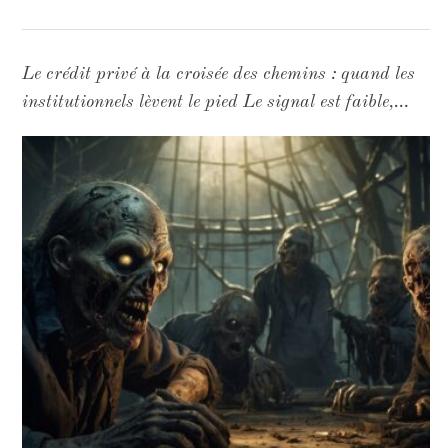
Le crédit privé à la croisée des chemins : quand les
institutionnels lèvent le pied Le signal est faible,
mais il est là. Selon une enquête récente portant sur
108 investisseurs institutionnels gérant
collectivement 2 045 milliards de dollars d'actifs,
seulement 29 % des limited partners (LPs)
envisagent d'augmenter leurs allocations en crédit
privé au cours des douze prochains mois — contre
42 % lors de la précédente édition. Un recul de treize
points qui, dans un secteur habitué à l'afflux de
capitaux, mérite qu'on s'y attarde. Un
désengagement relatif, pas une fuite Il serait inexact
de parler de désertion. 87 % des répondants
déclarent vouloir maintenir ou accroître leur