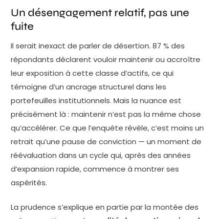
sécurisé aux stratégies mezzanine ou distressed bien
Un désengagement relatif, pas une
plus risquées. Le spectre des fonds zombis C'est …
fuite
Il serait inexact de parler de désertion. 87 % des
répondants déclarent vouloir maintenir ou accroître
leur exposition à cette classe d’actifs, ce qui
témoigne d’un ancrage structurel dans les
portefeuilles institutionnels. Mais la nuance est
précisément là : maintenir n’est pas la même chose
qu’accélérer. Ce que l’enquête révèle, c’est moins un
retrait qu’une pause de conviction — un moment de
réévaluation dans un cycle qui, après des années
d’expansion rapide, commence à montrer ses
aspérités.
La prudence s’explique en partie par la montée des