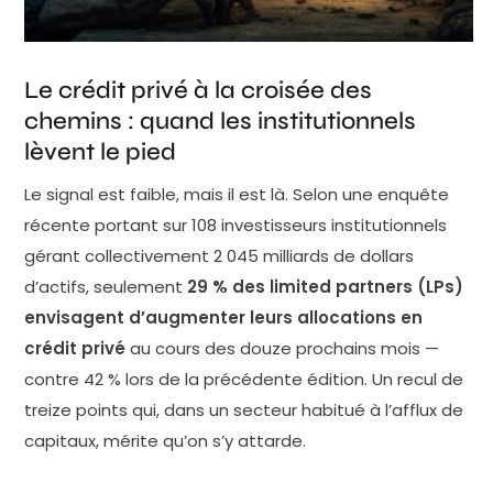
exposition à cette classe d'actifs, ce qui témoigne
d'un ancrage structurel dans les portefeuilles
institutionnels. Mais la nuance est précisément là :
Le crédit privé à la croisée des
maintenir n'est pas la même chose qu'accélérer. Ce
chemins : quand les institutionnels
que l'enquête révèle, c'est moins un retrait qu'une
lèvent le pied
pause de conviction — un moment de réévaluation
Le signal est faible, mais il est là. Selon une enquête
dans un cycle qui, après des années d'expansion
récente portant sur 108 investisseurs institutionnels
rapide, commence à montrer ses aspérités. La
gérant collectivement 2 045 milliards de dollars
prudence s'explique en partie par la montée des
d’actifs, seulement
29 % des limited partners (LPs)
préoccupations sur la qualité des gestionnaires de
envisagent d’augmenter leurs allocations en
fonds. Dans un marché où les levées de capitaux se
crédit privé
au cours des douze prochains mois —
sont multipliées à grande vitesse entre 2018 et 2022,
contre 42 % lors de la précédente édition. Un recul de
la dispersion des performances entre gérants s'est
treize points qui, dans un secteur habitué à l’afflux de
creusée. Les LPs les plus sophistiqués savent
capitaux, mérite qu’on s’y attarde.
désormais que le label "crédit privé" recouvre des
réalités très hétérogènes — du direct lending senior