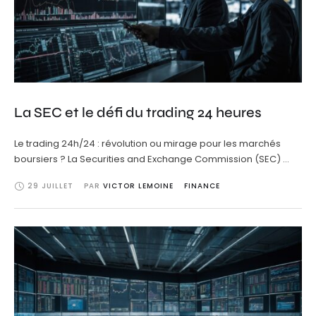
La SEC et le défi du trading 24 heures
Le trading 24h/24 : révolution ou mirage pour les marchés
boursiers ? La Securities and Exchange Commission (SEC) …
29 JUILLET
PAR 
VICTOR LEMOINE
FINANCE