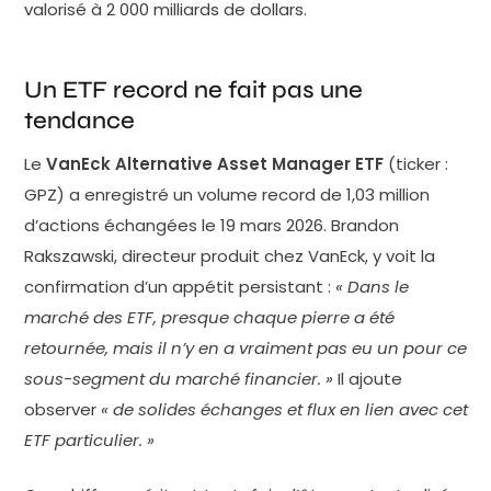
valorisé à 2 000 milliards de dollars.
sous-jacents. Investir dans cet ETF, c'est parier sur
la rentabilité des sociétés de gestion, pas sur le
rendement des …
Un ETF record ne fait pas une
tendance
Le
VanEck Alternative Asset Manager ETF
(ticker :
GPZ) a enregistré un volume record de 1,03 million
d’actions échangées le 19 mars 2026. Brandon
Rakszawski, directeur produit chez VanEck, y voit la
confirmation d’un appétit persistant :
« Dans le
marché des ETF, presque chaque pierre a été
retournée, mais il n’y en a vraiment pas eu un pour ce
sous-segment du marché financier. »
Il ajoute
observer
« de solides échanges et flux en lien avec cet
ETF particulier. »