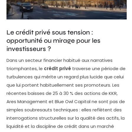
Alternative Asset Manager ETF (ticker : GPZ) a
enregistré un volume record de 1,03 million
d'actions échangées le 19 mars 2026. Brandon
Rakszawski, directeur produit chez VanEck, y voit
Le crédit privé sous tension :
la confirmation d'un appétit persistant : "Dans le
opportunité ou mirage pour les
marché des ETF, presque chaque pierre a été
investisseurs ?
retournée, mais il n'y en a vraiment pas eu un pour
Dans un secteur financier habitué aux narratives
ce sous-segment du marché financier." Il ajoute
triomphantes, le
crédit privé
traverse une période de
observer "de solides échanges et flux en lien avec cet
turbulences qui mérite un regard plus lucide que celui
ETF particulier." Ces chiffres méritent toutefois
que lui portent habituellement ses promoteurs. Les
d'être contextualisés. Un pic de volume sur un ETF
récentes baisses de 25 à 30 % des actions de KKR,
peut tout aussi bien signaler des achats
Ares Management et Blue Owl Capital ne sont pas de
opportunistes que des sorties massives de positions
simples soubresauts techniques : elles reflètent des
existantes. Le GPZ est un fonds exposé aux
interrogations structurelles sur la qualité des actifs, la
gestionnaires d'actifs alternatifs — KKR, Ares,
liquidité et la discipline de crédit dans un marché
Blue Owl — et non directement aux prêts privés