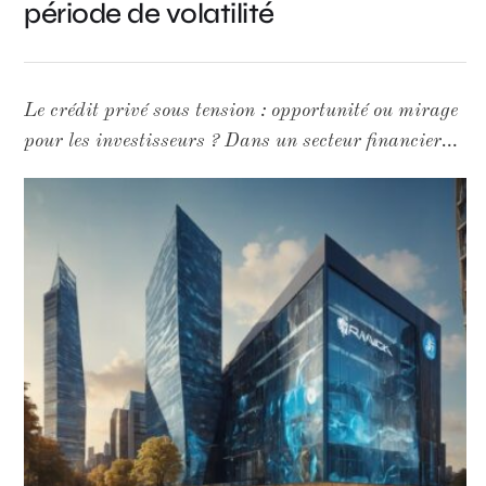
période de volatilité
Le crédit privé sous tension : opportunité ou mirage
pour les investisseurs ? Dans un secteur financier
habitué aux narratives triomphantes, le crédit privé
traverse une période de turbulences qui mérite un
regard plus lucide que celui que lui portent
habituellement ses promoteurs. Les récentes baisses
de 25 à 30 % des actions de KKR, Ares
Management et Blue Owl Capital ne sont pas de
simples soubresauts techniques : elles reflètent des
interrogations structurelles sur la qualité des actifs,
la liquidité et la discipline de crédit dans un marché
valorisé à 2 000 milliards de dollars. Un ETF
record ne fait pas une tendance Le VanEck