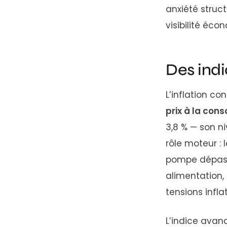
anxiété struc
visibilité éc
Des indi
L’inflation con
prix à la co
3,8 % — son ni
rôle moteur : 
pompe dépassan
alimentation,
tensions infla
L’indice avan