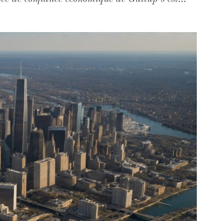
 tandis que 49 % des Américains jugent l'état
d'humeur : il traduit une anxiété structurelle
lité économique dégradée. Des indicateurs qui se
cette défiance. En avril 2026, l'indice des prix
hausse annuelle à 3,8 % — son niveau le plus
oteur : les coûts énergétiques ont bondi de
 le gallon. L'IPC sous-jacent, qui exclut
le de 2,8 %, confirmant que les tensions
olatiles. L'indice avancé du Conference Board
1 % en avril 2026, à 97,4, masque une
mulatif, conjugué à des prévisions de
onnement de faible dynamisme économique. Le