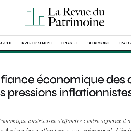
CUEIL
INVESTISSEMENT
FINANCE
PATRIMOINE
EPARG
fiance économique des a
s pressions inflationniste
conomique américaine s'effondre : entre signaux d'al
s Américains a atteint un creux préoccupant. L'indi