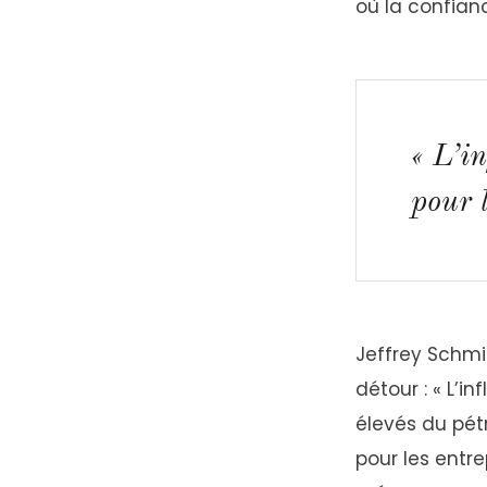
où la confian
« L’in
pour 
Jeffrey Schmi
détour : « L’i
élevés du pét
pour les entre