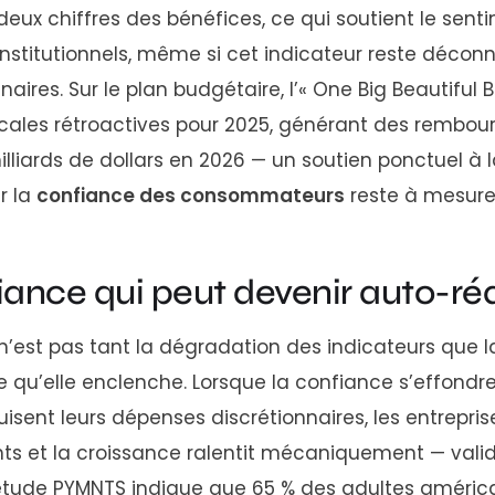
deux chiffres des bénéfices, ce qui soutient le sent
 institutionnels, même si cet indicateur reste décon
ires. Sur le plan budgétaire, l’« One Big Beautiful Bi
scales rétroactives pour 2025, générant des rembo
illiards de dollars en 2026 — un soutien ponctuel 
ur la
confiance des consommateurs
reste à mesure
ance qui peut devenir auto-réa
e n’est pas tant la dégradation des indicateurs que
 qu’elle enclenche. Lorsque la confiance s’effondr
sent leurs dépenses discrétionnaires, les entreprise
ts et la croissance ralentit mécaniquement — valida
e étude PYMNTS indique que 65 % des adultes améric