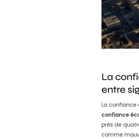
La conf
entre si
La confiance 
confiance éc
près de quatr
comme mauvais