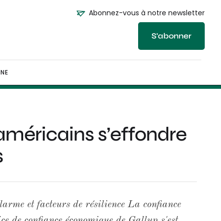
Abonnez-vous à notre newsletter
S'abonner
NE
méricains s’effondre
s
arme et facteurs de résilience La confiance
ce de confiance économique de Gallup s'est