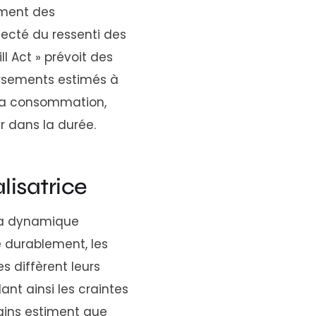
iment des
necté du ressenti des
ll Act » prévoit des
ursements estimés à
à la consommation,
r dans la durée.
lisatrice
 la dynamique
e durablement, les
s diffèrent leurs
nt ainsi les craintes
ains estiment que