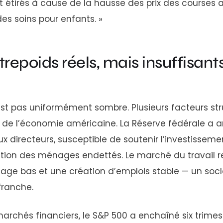
étirés à cause de la hausse des prix des courses a
es soins pour enfants. »
repoids réels, mais insuffisant
est pas uniformément sombre. Plusieurs facteurs str
e de l’économie américaine. La Réserve fédérale a 
x directeurs, susceptible de soutenir l’investisseme
on des ménages endettés. Le marché du travail re
ge bas et une création d’emplois stable — un socle 
franche.
archés financiers, le S&P 500 a enchaîné six trimes