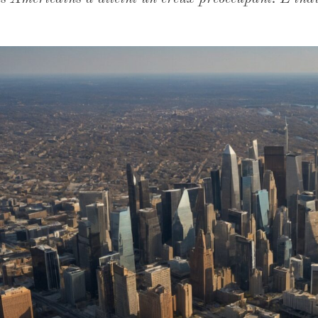
, son niveau le plus bas depuis près de quatre ans,
comme mauvais. Ce chiffre n'est pas qu'un baromètre 
des pressions inflationnistes concrètes et une visibi
négatif L'inflation constitue le principal vecteur de 
tion a progressé de 0,6 % sur un mois, portant la 
ai 2023. Derrière ce chiffre, l'énergie joue un rôle m
 an, avec des prix à la pompe dépassant 4,50 dollars
mentation, affiche quant à lui une progression annuel
s ne se limitent pas aux seules matières premières v
uance supplémentaire : sa légère progression de 0,
e 0,7 % sur six mois. Ce signal de ralentissement cu
 PIB limitées à 1,7 % pour 2026, dessine un envir
élateur des inégalités …