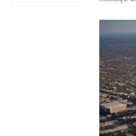
effondré à -45
de l'économie 
alimentée par 
conjuguent au 
à la consomma
élevé depuis m
17,8 % sur un
énergie et ali
inflationniste
apporte une n
contraction d
croissance du
carburant, rév