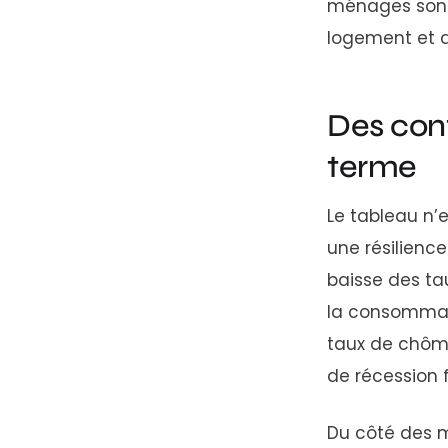
ménages sont 
logement et d
Des cont
terme
Le tableau n’
une résilienc
baisse des tau
la consommati
taux de chôma
de récession 
Du côté des m