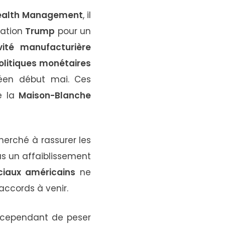
alth
Management
,
il
ration
Trump
pour
un
vité
manufacturière
olitiques
monétaires
réen
début
mai.
Ces
e
la
Maison-
Blanche
herché
à
rassurer
les
as
un
affaiblissement
ciaux
américains
ne
accords
à
venir.
cependant
de
peser