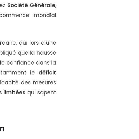
hez
Société
Générale
,
commerce
mondial
ardaire,
qui
lors
d’une
pliqué
que
la
hausse
de
confiance
dans
la
otamment
le
déficit
fficacité
des
mesures
es
limitées
qui
sapent
in