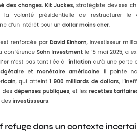
hé
des
changes
.
Kit
Juckes
,
stratégiste
devises
c
e
la
volonté
présidentielle
de
restructurer
le
gne
d’un
intérêt
pour
un
dollar
moins
cher
.
n
est
renforcée
par
David
Einhorn
,
investisseur
milli
la
conférence
Sohn
Investment
le
15
mai
2025,
a
ex
e
l’or
n’est
pas
tant
liée
à
l’
inflation
qu’à
une
perte
dgétaire
et
monétaire
américaine
.
Il
pointe
n
ricain
,
qui
atteint
1
900
milliards
de
dollars
,
l’ine
n
des
dépenses
publiques
,
et
les
recettes
tarifair
e
des
investisseurs
.
if
refuge
dans
un
contexte
incerta