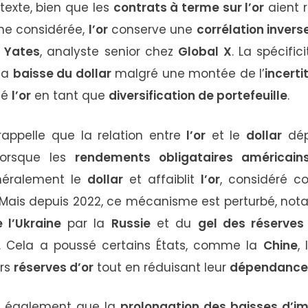
texte,
bien
que
les
contrats
à
terme
sur
l’or
aient
ine
considérée,
l’or
conserve
une
corrélation
invers
r
Yates
,
analyste
senior
chez
Global
X
.
La
spécific
la
baisse
du
dollar
malgré
une
montée
de
l’
incert
cé
l’or
en
tant
que
diversification
de
portefeuille
.
rappelle
que
la
relation
entre
l’or
et
le
dollar
dé
lorsque
les
rendements
obligataires
américain
néralement
le
dollar
et
affaiblit
l’or
,
considéré
c
Mais
depuis
2022,
ce
mécanisme
est
perturbé,
not
e
l’Ukraine
par
la
Russie
et
du
gel
des
réserves
.
Cela
a
poussé
certains
États,
comme
la
Chine
,
urs
réserves
d’or
tout
en
réduisant
leur
dépendanc
e
également
que
la
prolongation
des
baisses
d’i