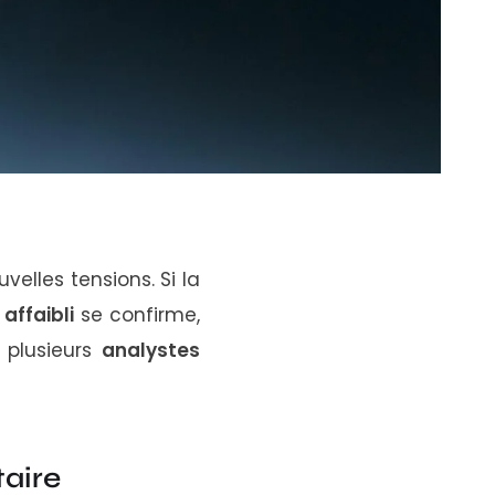
uvelles
tensions.
Si
la
r
affaibli
se
confirme,
n
plusieurs
analystes
aire