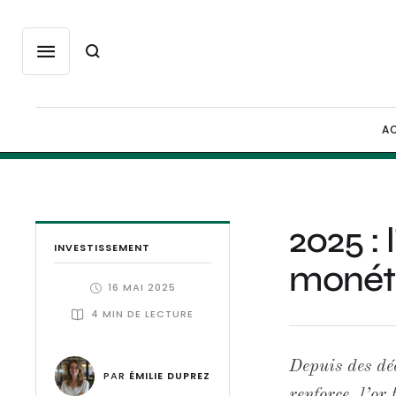
AC
2025 :
INVESTISSEMENT
monéta
16 MAI 2025
4
 MIN DE LECTURE
Depuis des déc
PAR 
ÉMILIE DUPREZ
renforce, l’or