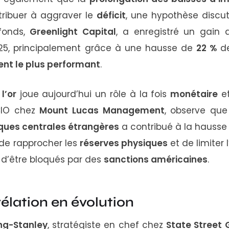
tribuer
à
aggraver
le
déficit
,
une
hypothèse
discu
fonds,
Greenlight
Capital
,
a
enregistré
un
gain
25,
principalement
grâce
à
une
hausse
de
22 %
d
ment
le
plus
performant
.
,
l’or
joue
aujourd’hui
un
rôle
à
la
fois
monétaire
e
CIO
chez
Mount
Lucas
Management
,
observe
qu
ques
centrales
étrangères
a
contribué
à
la
hauss
de
rapprocher
les
réserves
physiques
et
de
limiter
s
d’être
bloqués
par
des
sanctions
américaines
.
rélation
en
évolution
ing-
Stanley
,
stratégiste
en
chef
chez
State
Street