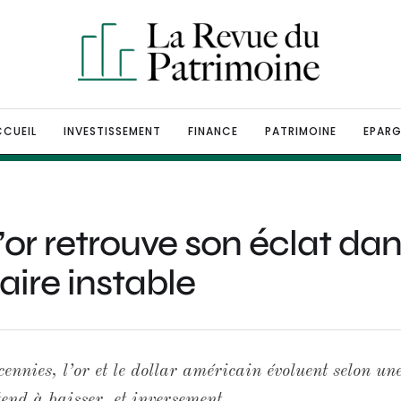
CUEIL
INVESTISSEMENT
FINANCE
PATRIMOINE
EPARG
 l’or retrouve son éclat d
ire instable
ennies, l’or et le dollar américain évoluent selon un
 tend à baisser, et inversement.