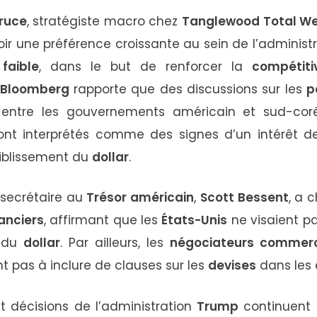
ruce
,
stratégiste
macro
chez
Tanglewood
Total
We
oir
une
préférence
croissante
au
sein
de
l’administ
s
faible
,
dans
le
but
de
renforcer
la
compétiti
Bloomberg
rapporte
que
des
discussions
sur
les
p
u
entre
les
gouvernements
américain
et
sud-
co
ont
interprétés
comme
des
signes
d’un
intérêt
d
iblissement
du
dollar
.
secrétaire
au
Trésor
américain
,
Scott
Bessent
,
a
c
nanciers
,
affirmant
que
les
États-
Unis
ne
visaient
p
l
du
dollar
.
Par
ailleurs,
les
négociateurs
commer
nt
pas
à
inclure
de
clauses
sur
les
devises
dans
les
et
décisions
de
l’administration
Trump
continuent