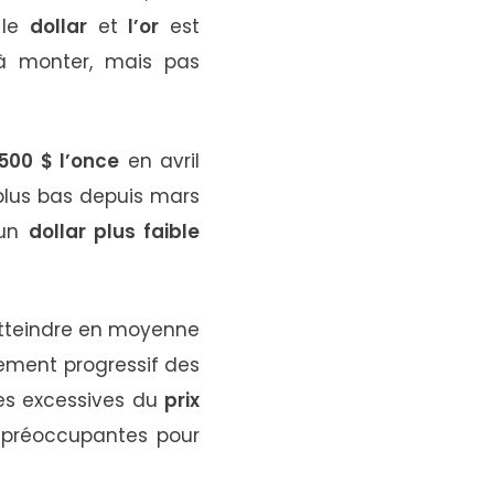
e
le
dollar
et
l’or
est
à
monter,
mais
pas
500 $
l’once
en
avril
plus
bas
depuis
mars
un
dollar
plus
faible
tteindre
en
moyenne
ssement
progressif
des
es
excessives
du
prix
t
préoccupantes
pour