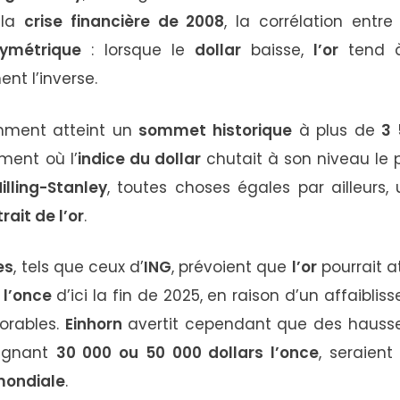
s
la
crise
financière
de
2008
,
la
corrélation
entr
ymétrique
:
lorsque
le
dollar
baisse,
l’or
tend
ment
l’inverse.
mment
atteint
un
sommet
historique
à
plus
de
3
ment
où
l’
indice
du
dollar
chutait
à
son
niveau
le
illing-
Stanley
,
toutes
choses
égales
par
ailleurs,
trait
de
l’or
.
es
,
tels
que
ceux
d’
ING
,
prévoient
que
l’or
pourrait
a
s
l’once
d’ici
la
fin
de
2025,
en
raison
d’un
affaibli
orables.
Einhorn
avertit
cependant
que
des
hauss
eignant
30
000
ou
50
000
dollars
l’once
,
seraien
ondiale
.