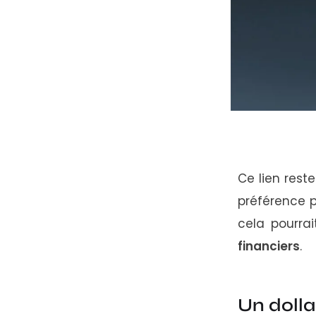
Ce
lien
rest
préférence
cela
pourra
financiers
.
Un
doll