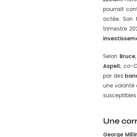
pourrait
con
actée.
Son
trimestre
20
investisse
Selon
Bruce
Aspell
,
co-
par
des
ban
une
volonté
susceptible
Une
cor
George
Mill