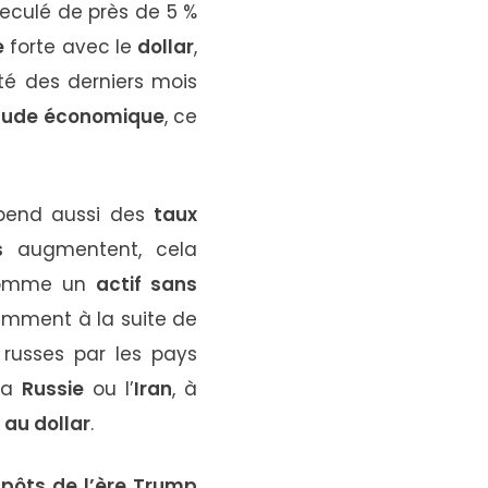
reculé
de
près
de
5 %
e
forte
avec
le
dollar
,
ité
des
derniers
mois
itude
économique
,
ce
pend
aussi
des
taux
s
augmentent,
cela
omme
un
actif
sans
amment
à
la
suite
de
russes
par
les
pays
la
Russie
ou
l’
Iran
,
à
e
au
dollar
.
mpôts
de
l’ère
Trump