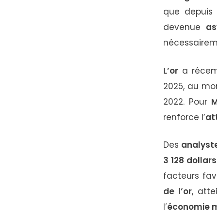
que
depui
devenue
as
nécessaire
L’or
a
réce
2025,
au
mo
2022.
Pour
M
renforce
l’
at
Des
analyst
3
128
dollar
facteurs
fav
de
l’or
,
att
l’
économie
m