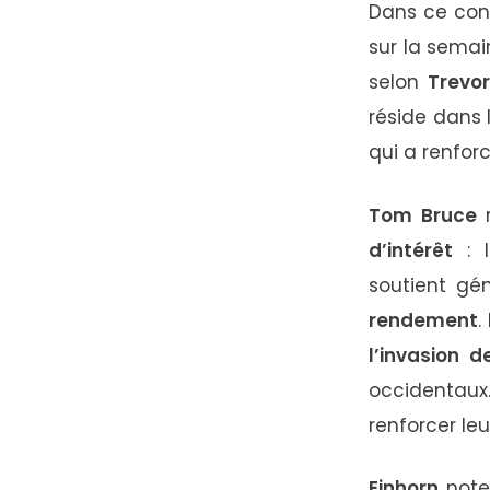
Dans
ce
con
sur
la
sema
selon
Trevo
réside
dans
qui
a
renfor
Tom
Bruce
d’intérêt
:
soutient
gé
rendement
.
l’invasion
d
occidentaux
renforcer
le
Einhorn
not