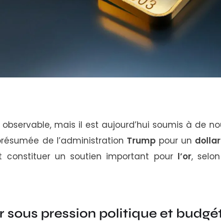
e
observable,
mais
il
est
aujourd’hui
soumis
à
de
no
présumée
de
l’administration
Trump
pour
un
dolla
it
constituer
un
soutien
important
pour
l’or
,
selo
ar
sous
pression
politique
et
budgét