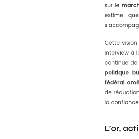
sur
le
marc
estime
qu
s’accompa
Cette
visio
interview
à
continue
d
politique
bu
fédéral
amé
de
réductio
la
confianc
L’or,
act