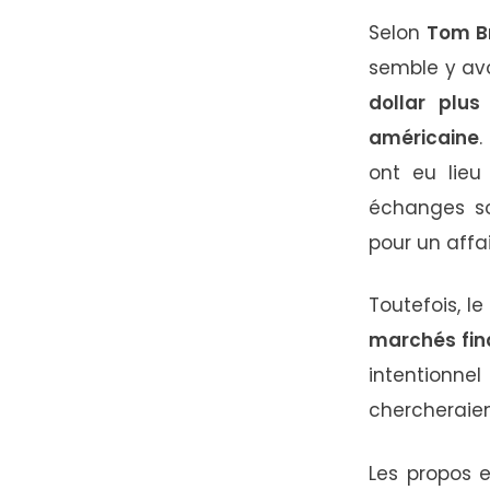
Selon
Tom
B
semble
y
av
dollar
plu
américaine
.
ont
eu
lie
échanges
s
pour
un
affa
Toutefois,
le
marchés
fi
intentionne
chercheraie
Les
propos