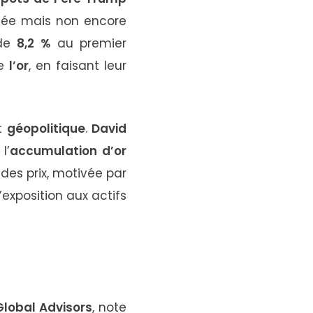
tée
mais
non
encore
de
8,2 %
au
premier
e
l’or
,
en
faisant
leur
t
géopolitique
.
David
e
l’
accumulation
d’or
e
des
prix,
motivée
par
l’exposition
aux
actifs
Global
Advisors
,
note